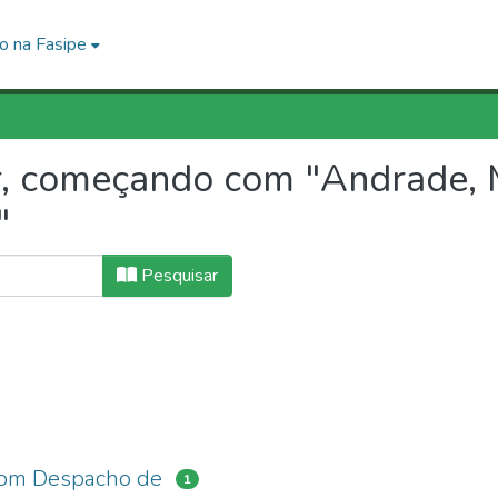
o na Fasipe
, começando com "Andrade, M
"
Pesquisar
Bom Despacho de
1