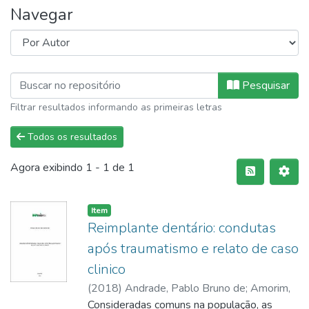
Navegar
Pesquisar
Filtrar resultados informando as primeiras letras
Todos os resultados
Agora exibindo
1 - 1 de 1
Item
Reimplante dentário: condutas
após traumatismo e relato de caso
clinico
(
2018
)
Andrade, Pablo Bruno de
;
Amorim,
Isadora G. Tabacchi
Consideradas comuns na população, as