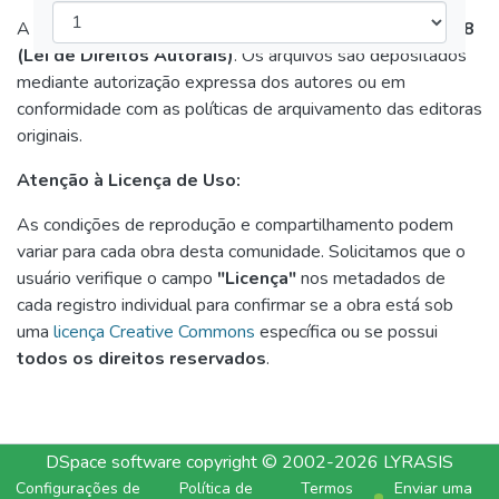
A disponibilização destas obras respeita a
Lei nº 9.610/98
(Lei de Direitos Autorais)
. Os arquivos são depositados
mediante autorização expressa dos autores ou em
conformidade com as políticas de arquivamento das editoras
originais.
Atenção à Licença de Uso:
As condições de reprodução e compartilhamento podem
variar para cada obra desta comunidade. Solicitamos que o
usuário verifique o campo
"Licença"
nos metadados de
cada registro individual para confirmar se a obra está sob
uma
licença Creative Commons
específica ou se possui
todos os direitos reservados
.
DSpace software
copyright © 2002-2026
LYRASIS
Configurações de
Política de
Termos
Enviar uma