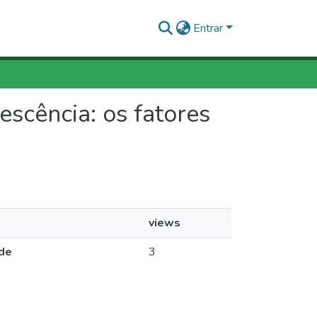
Entrar
escência: os fatores
views
ade
3