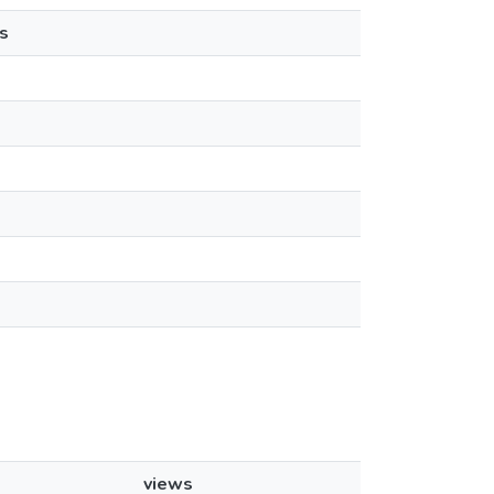
s
views