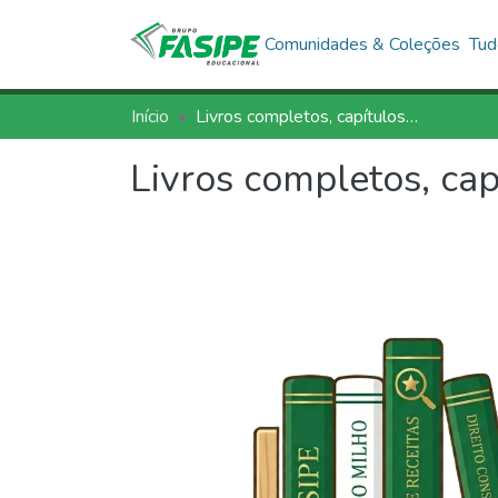
Comunidades & Coleções
Tud
Início
Livros completos, capítulos de livros
Livros completos, cap