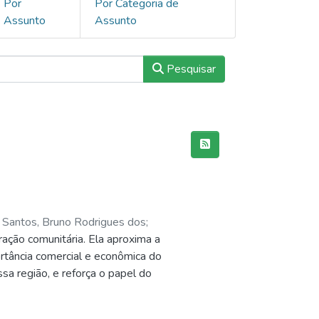
Por
Por Categoria de
Assunto
Assunto
Pesquisar
5
;
Santos, Bruno Rodrigues dos
;
ação comunitária. Ela aproxima a
Monteiro, Henrique da Cruz
;
Silva,
ortância comercial e econômica do
za, Nayara Moura
;
Kreusch, Juraci da
sa região, e reforça o papel do
 para a nossa instituição, a Festa do
ão da cultura do cultivo do milho,