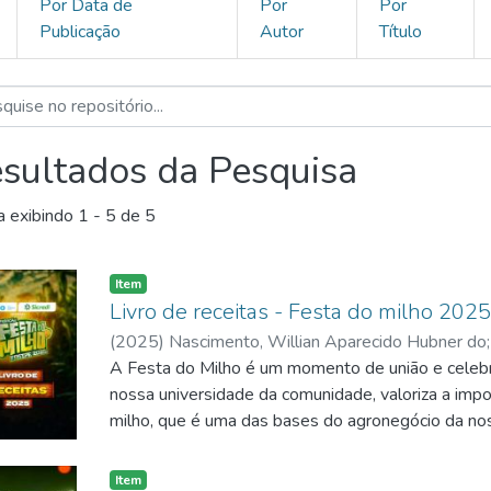
Por Data de
Por
Por
Publicação
Autor
Título
sultados da Pesquisa
a exibindo
1 - 5 de 5
Item
Livro de receitas - Festa do milho 202
(
2025
)
Nascimento, Willian Aparecido Hubner do
Cezar Junior, Gervasio
A Festa do Milho é um momento de união e celebr
;
Garcia, Alessandra Nazaré
;
Celso Clarindo da
nossa universidade da comunidade, valoriza a imp
;
Rieger, Andressa Barros
;
Feito
Silva
milho, que é uma das bases do agronegócio da nos
alimento na nossa cultuira e na nossa história. Mas
Milho tem ainda mais significado do que a celebraç
Item