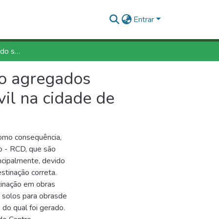
Entrar
Estudo da resistência do solo compactado contendo agregados provenientes dos resíduos sólidos da construção civil na cidade de Sinop-MT
do agregados
vil na cidade de
como consequência,
o - RCD, que são
ncipalmente, devido
estinação correta.
tinação em obras
 solos para obrasde
do qual foi gerado.