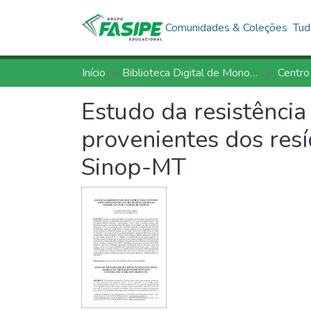
Comunidades & Coleções
Tud
Início
Biblioteca Digital de Monografias - BDM/FASIPE
Centro
Estudo da resistênci
provenientes dos resí
Sinop-MT