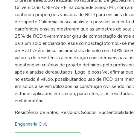
O presenteestudo realizado no laboratório de geotecnia, 
Universitário UNIFASIPE, na cidadede Sinop-MT, com am
contendo proporções variadas de RCD para ensaios deco
de suporte Califórnia, busca analisar o possível aumento d
ciareferidos ensaios mostraram que as amostras de solo
25% de RCD tiverammaior grau de compactação dentre a
para um solo encharcado, essa compactaçãotornou-se mel
de RCD. Além disso, as amostras de solo com 50% de 
valores de resistência à penetração consideráveis para u
queatendam critérios de projeto definidos pelo profission
após a análise deresultados. Logo, é possível afirmar que
no estudo é válido, possibilitandoo uso de RCD, para melh
em solos a serem utilizados na construção civil,sendo ind
estudos aplicados em campo, para reforçar os resultados
emlaboratório.
Resistência de Solos
,
Resíduos Sólidos
,
Sustentabilidade
Engenharia Civil