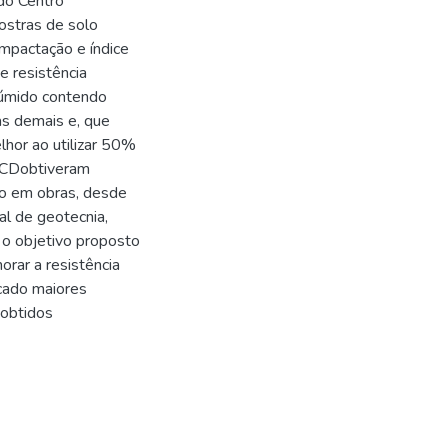
do Centro
ostras de solo
mpactação e índice
e resistência
 úmido contendo
s demais e, que
hor ao utilizar 50%
RCDobtiveram
so em obras, desde
al de geotecnia,
 o objetivo proposto
orar a resistência
icado maiores
 obtidos