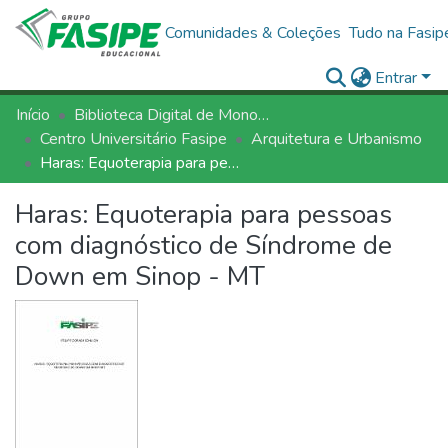
Comunidades & Coleções
Tudo na Fasip
Entrar
Início
Biblioteca Digital de Monografias - BDM/FASIPE
Centro Universitário Fasipe
Arquitetura e Urbanismo
Haras: Equoterapia para pessoas com diagnóstico de Síndrome de Down em Sinop - MT
Haras: Equoterapia para pessoas
com diagnóstico de Síndrome de
Down em Sinop - MT