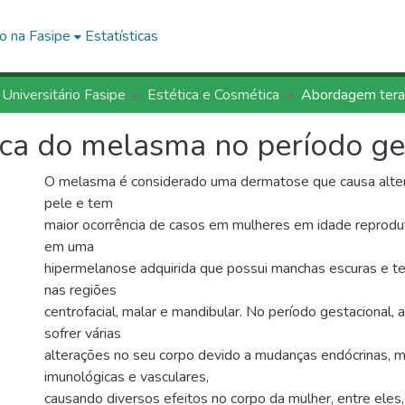
o na Fasipe
Estatísticas
 Universitário Fasipe
Estética e Cosmética
ca do melasma no período ge
O melasma é considerado uma dermatose que causa alter
pele e tem
maior ocorrência de casos em mulheres em idade reprodut
em uma
hipermelanose adquirida que possui manchas escuras e te
nas regiões
centrofacial, malar e mandibular. No período gestacional, 
sofrer várias
alterações no seu corpo devido a mudanças endócrinas, m
imunológicas e vasculares,
causando diversos efeitos no corpo da mulher, entre ele