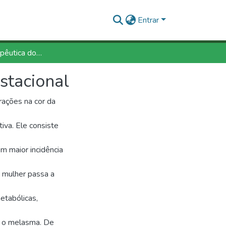
Entrar
Abordagem terapêutica do melasma no período gestacional
stacional
ações na cor da
iva. Ele consiste
m maior incidência
a mulher passa a
etabólicas,
s, o melasma. De