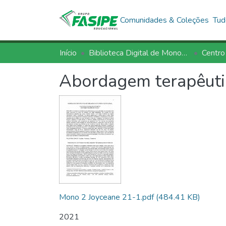
Comunidades & Coleções
Tud
Início
Biblioteca Digital de Monografias - BDM/FASIPE
Centro
Abordagem terapêuti
Mono 2 Joyceane 21-1.pdf
(484.41 KB)
2021