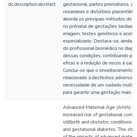
dc.description.abstract
gestacional, partos prematuros, a
cesarianas e distúrbios placentár
aborda os principais métodos de r
no prénatal de gestações tardias, 
imagem, testes genéticos e acom
especializado. Destaca-se, ainda, 
do profissional biomédico no diagnó
dessas condições, contribuindo pa
eficaz e a redução de riscos à saúd
Conclui-se que o envelhecimento 
relacionado a desfechos adversos,
necessidade de um cuidado multipro
para garantir uma gestação mais se
Advanced Maternal Age (AMA) is a
increased risk of gestational compl
stillbirth and obstetric conditions 
and gestational diabetes. This stu
of the impacts of advanced matern