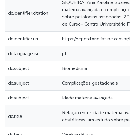
SIQUEIRA, Ana Karoline Soares. R
materna avançada e complicações 
dc.identifier.citation
sobre patologias associadas. 2025
de Curso– Centro Universitário Fa
dc.identifier.uri
https://repositorio.fasipe.com.b
dc.language.iso
pt
dc.subject
Biomedicina
dc.subject
Complicações gestacionais
dc.subject
Idade materna avançada
Relação entre idade materna avan
dc.title
obstétricas: um estudo sobre pato
dc.type
Working Paper