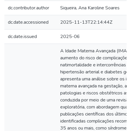
dc.contributor.author
Siqueira, Ana Karoline Soares
dc.date.accessioned
2025-11-13T22:14:44Z
dc.date.issued
2025-06
A Idade Materna Avançada (IMA) e
aumento do risco de complicações 
natimortalidade e intercorrências ob
hipertensão arterial e diabetes ges
apresenta uma análise sobre os im
materna avançada na gestação, abo
patologias e riscos obstétricos ass
conduzida por meio de uma revisão 
exploratória, com abordagem qualita
publicações científicas dos último
identificadas complicações recorr
35 anos ou mais, como síndromes h