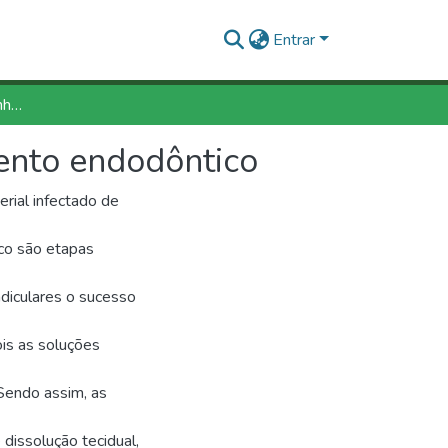
Entrar
Soluções irrigantes, caminho ao sucesso do tratamento endodôntico
mento endodôntico
rial infectado de
ico são etapas
diculares o sucesso
is as soluções
Sendo assim, as
dissolução tecidual,