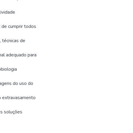
tividade
z de cumprir todos
, técnicas de
anal adequado para
obiologia
tagens do uso do
ao extravasamento
das soluções