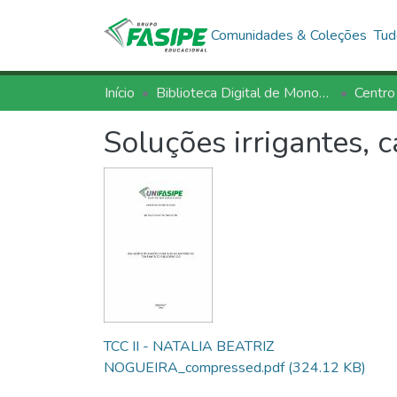
Comunidades & Coleções
Tud
Início
Biblioteca Digital de Monografias - BDM/FASIPE
Centro
Soluções irrigantes,
TCC II - NATALIA BEATRIZ
NOGUEIRA_compressed.pdf
(324.12 KB)