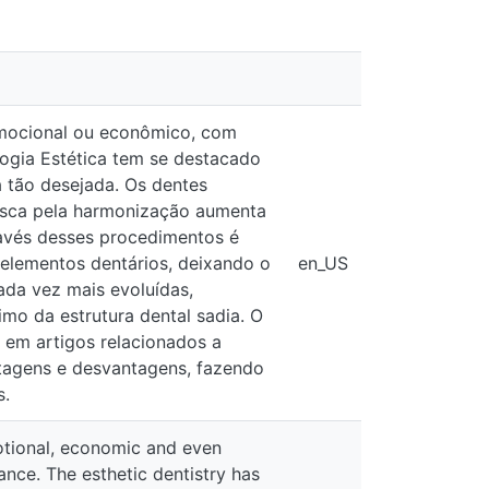
u econômico, com isso os
se destacado por conseguir
 anteriores têm importância
essivamente. Esse crescente
tar o tamanho, melhorar a
en_US
teticamente simétrico. As técnicas
sgaste, assim preservando o
e uma revisão bibliográfica em
acetas, as vantagens e desvantagens,
economic and even personal, because
as been highlighted for providing
rtance in facial esthetic and the