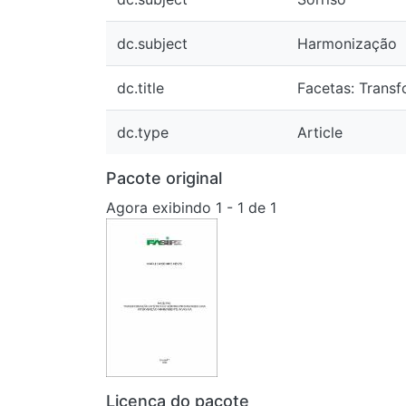
dc.subject
Harmonização
dc.title
Facetas: Transforma
dc.type
Article
Pacote original
Agora exibindo
1 - 1 de 1
Licença do pacote
Agora exibindo
1 - 1 de 1