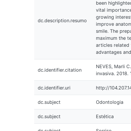
search for harmoniz
dc.description.resumo
this procedures it i
providing a more na
and preserving at a 
of articles related 
disadvantages, compa
NEVES, Marli C. FAC
dc.identifier.citation
15 folhas. Trabalho
dc.identifier.uri
http://104.207.14
dc.subject
Odontologia
dc.subject
Estética
dc.subject
Sorriso