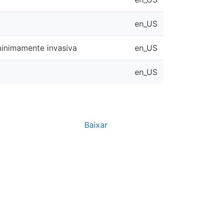
en_US
 invasiva
en_US
en_US
Baixar