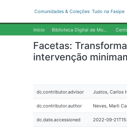
Comunidades & Coleções
Tud
Início
Biblioteca Digital de Monografias - BDM/FASIPE
Centro
Facetas: Transformaçã
minimamente invasiv
dc.contributor.advisor
Justos, Carlos Henr
dc.contributor.author
Neves, Marli Casse
dc.date.accessioned
2022-09-21T15:0