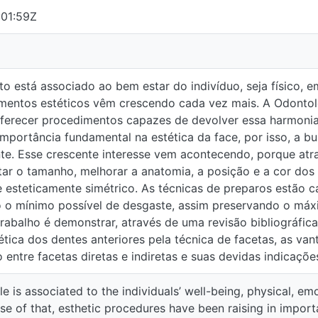
1:59Z
stá associado ao bem estar do indivíduo, seja físico, emocional o
icos vêm crescendo cada vez mais. A Odontologia Estética tem 
tos capazes de devolver essa harmonia tão desejada. Os dentes
tica da face, por isso, a busca pela harmonização aumenta progr
tecendo, porque através desses procedimentos é possível aumen
e a cor dos elementos dentários, deixando o sorriso natural e es
ada vez mais evoluídas, proporcionando o mínimo possível de de
 dental sadia. O objetivo deste trabalho é demonstrar, através d
 a reabilitação estética dos dentes anteriores pela técnica de f
vo entre facetas diretas e indiretas e suas devidas indicações.
 associated to the individuals’ well-being, physical, emotional, 
ocedures have been raising in importance. The esthetic dentistry h
evelop this so desired harmony. The anterior teeth have vital impo