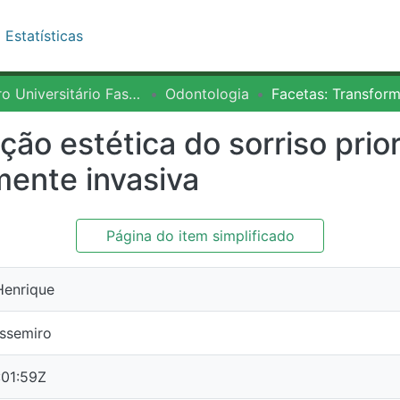
o na Fasipe
Estatísticas
 Universitário Fasipe
Odontologia
o estética do sorriso priori
a
Página do item simplificado
ique
miro
1:59Z