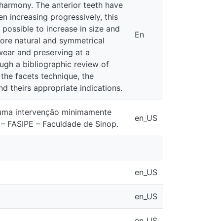
as been happening because through
olor of the dental elements,
En
conservative, providing a low wear
ate, through a bibliographic review
acets technique, the advantages and
ons.
enção minimamente invasiva. 2018.
en_US
 Sinop.
en_US
en_US
en_US