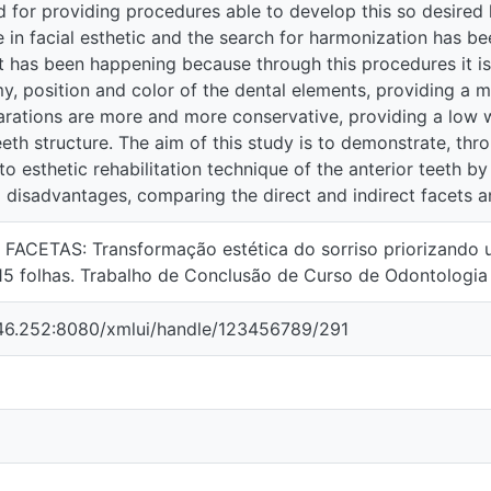
ation has been increasing progressively, this growing interest h
s possible to increase in size and improve anatomy, position and c
tural and symmetrical smile. The preparations are more and more 
maximum the teeth structure. The aim of this study is to demonstr
to esthetic rehabilitation technique of the anterior teeth by the f
ring the direct and indirect facets and theirs appropriate indicati
ETAS: Transformação estética do sorriso priorizando uma interv
 de Conclusão de Curso de Odontologia – FASIPE – Faculdade de
6.252:8080/xmlui/handle/123456789/291