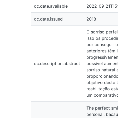
dc.date.available
2022-09-21T15:0
dc.date.issued
2018
O sorriso perfeito e
procedimentos estét
oferecer procedimen
fundamental na esté
interesse vem acon
dc.description.abstract
anatomia, a posição 
de preparos estão c
máximo da estrutura
artigos relacionados
fazendo um comparati
The perfect smile is
of that, esthetic pr
procedures able to d