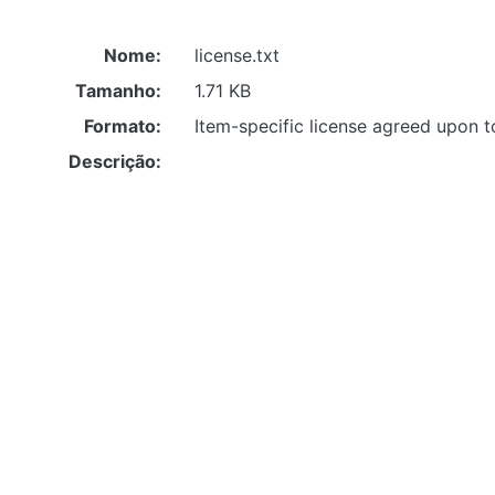
Nome:
license.txt
Tamanho:
1.71 KB
Formato:
Item-specific license agreed upon to s
Descrição: