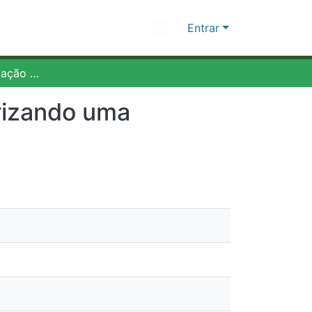
Entrar
Facetas: Transformação estética do sorriso priorizando uma intervenção minimamente invasiva
zando uma intervenção