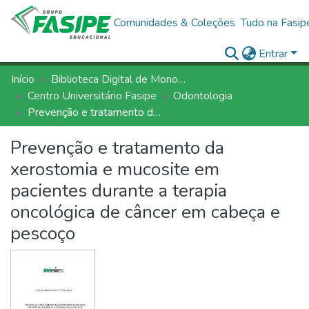
Comunidades & Coleções
Tudo na Fasip
Entrar
Início
Biblioteca Digital de Monografias - BDM/FASIPE
Centro Universitário Fasipe
Odontologia
Prevenção e tratamento da xerostomia e mucosite em pacientes durante a terapia oncológica de câncer em cabeça e pescoço
Prevenção e tratamento da
xerostomia e mucosite em
pacientes durante a terapia
oncológica de câncer em cabeça e
pescoço