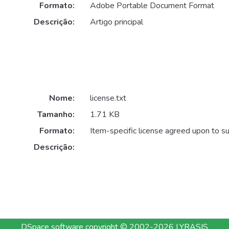
Formato:
Adobe Portable Document Format
Descrição:
Artigo principal
Nome:
license.txt
Tamanho:
1.71 KB
Formato:
Item-specific license agreed upon to s
Descrição:
DSpace software
copyright © 2002-2026
LYRASIS