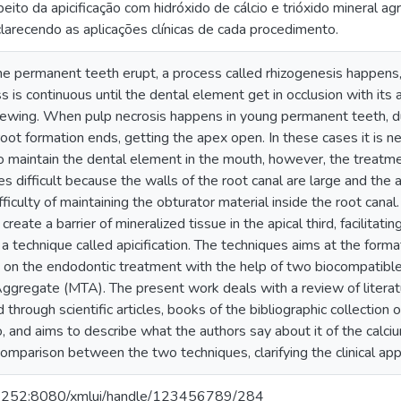
eito da apicificação com hidróxido de cálcio e trióxido mineral 
larecendo as aplicações clínicas de cada procedimento.
 permanent teeth erupt, a process called rhizogenesis happens, w
ss is continuous until the dental element get in occlusion with its
chewing. When pulp necrosis happens in young permanent teeth, d
 root formation ends, getting the apex open. In these cases it is 
to maintain the dental element in the mouth, however, the treatm
 difficult because the walls of the root canal are large and the
fficulty of maintaining the obturator material inside the root canal.
reate a barrier of mineralized tissue in the apical third, facilitating
 a technique called apicification. The techniques aims at the format
 on the endodontic treatment with the help of two biocompatible 
Aggregate (MTA). The present work deals with a review of literatu
d through scientific articles, books of the bibliographic collectio
 and aims to describe what the authors say about it of the calci
mparison between the two techniques, clarifying the clinical app
6.252:8080/xmlui/handle/123456789/284