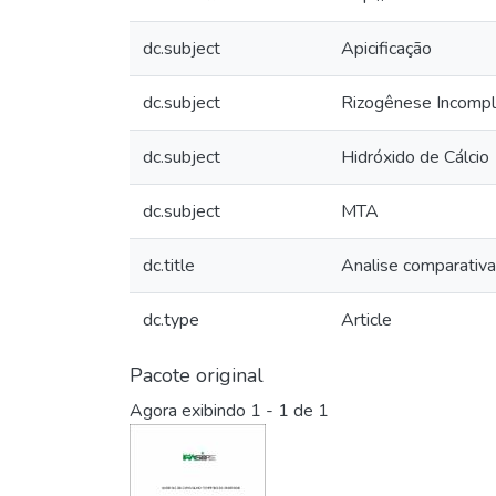
dc.subject
Apicificação
dc.subject
Rizogênese Incompl
dc.subject
Hidróxido de Cálcio
dc.subject
MTA
dc.title
Analise comparativa
dc.type
Article
Pacote original
Agora exibindo
1 - 1 de 1