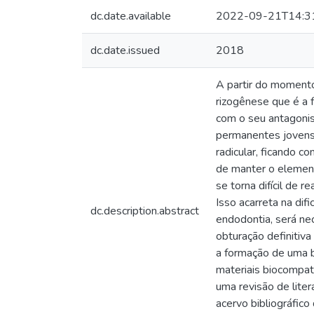
dc.date.available
2022-09-21T14:3
dc.date.issued
2018
A partir do moment
rizogênese que é a 
com o seu antagonis
permanentes jovens,
radicular, ficando c
de manter o elemen
se torna difícil de 
Isso acarreta na dif
dc.description.abstract
endodontia, será nec
obturação definitiva
a formação de uma b
materiais biocompatí
uma revisão de litera
acervo bibliográfic