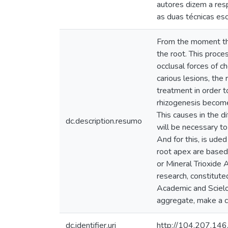
autores dizem a resp
as duas técnicas esc
From the moment the
the root. This proce
occlusal forces of 
carious lesions, the
treatment in order 
rhizogenesis becomes
This causes in the di
dc.description.resumo
will be necessary to c
And for this, is uded
root apex are based
or Mineral Trioxide 
research, constitute
Academic and Scielo,
aggregate, make a co
dc.identifier.uri
http://104.207.14