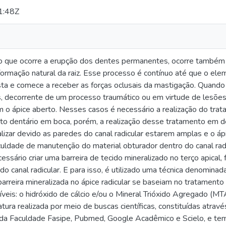
1:48Z
o que ocorre a erupção dos dentes permanentes, ocorre també
formação natural da raiz. Esse processo é contínuo até que o el
ta e comece a receber as forças oclusais da mastigação. Quando
 decorrente de um processo traumático ou em virtude de lesões 
om o ápice aberto. Nesses casos é necessário a realização do tra
to dentário em boca, porém, a realização desse tratamento em 
realizar devido as paredes do canal radicular estarem amplas e o
iculdade de manutenção do material obturador dentro do canal radic
essário criar uma barreira de tecido mineralizado no terço apical,
 do canal radicular. E para isso, é utilizado uma técnica denominad
arreira mineralizada no ápice radicular se baseiam no tratamento
veis: o hidróxido de cálcio e/ou o Mineral Trióxido Agregado (MT
tura realizada por meio de buscas científicas, constituídas através 
o da Faculdade Fasipe, Pubmed, Google Acadêmico e Scielo, e tem