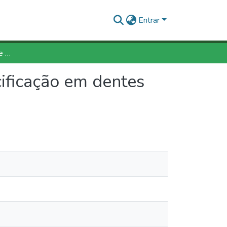
Entrar
Analise comparativa entre dois materiais para apacificação em dentes permanentes com rizogênese incompleta
cificação em dentes