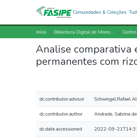
Comunidades & Coleções
Tud
Início
Biblioteca Digital de Monografias - BDM/FASIPE
Centro
Analise comparativa e
permanentes com riz
dc.contributor.advisor
Schwingel,Rafael A
dc.contributor.author
Andrade, Sabrina de 
dc.date.accessioned
2022-09-21T14:3