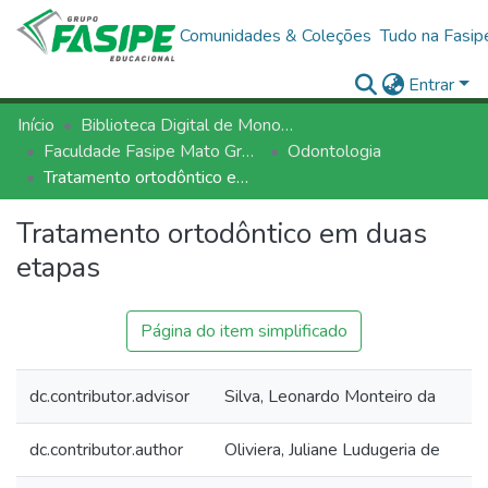
Comunidades & Coleções
Tudo na Fasip
Entrar
Início
Biblioteca Digital de Monografias - BDM/FASIPE
Faculdade Fasipe Mato Grosso
Odontologia
Tratamento ortodôntico em duas etapas
Tratamento ortodôntico em duas
etapas
Página do item simplificado
dc.contributor.advisor
Silva, Leonardo Monteiro da
dc.contributor.author
Oliviera, Juliane Ludugeria de