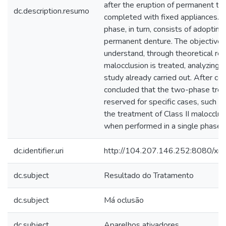
after the eruption of permanent te
dc.description.resumo
completed with fixed appliances. T
phase, in turn, consists of adopting
permanent denture. The objective o
understand, through theoretical ref
malocclusion is treated, analyzing 
study already carried out. After co
concluded that the two-phase trea
reserved for specific cases, such as
the treatment of Class II malocclu
when performed in a single phase.
dc.identifier.uri
http://104.207.146.252:8080/xm
dc.subject
Resultado do Tratamento
dc.subject
Má oclusão
dc.subject
Aparelhos ativadores