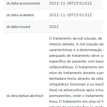
dc.date.accessioned
2022-11-18T23:51:01Z
dc.date.available
2022-11-18T23:51:01Z
dc.date.issued
2022
O tratamento da má oclusão, de Cla
intenso debate. A má oclusão de Cl
características e a determinação 
adequado de tratamento deve ser
específico do paciente, com base e
cefalométricas. O tratamento em d
início do tratamento durante a pré
dentadura mista, através da utiliz
ortopédicos funcionais e ou mecâni
fase) na adolescência, após a irru
dc.description.abstract
permanentes, onde o tratamento 
fixos. O tratamento em uma só fase