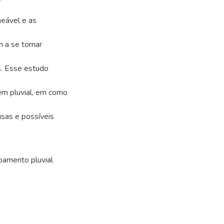
eável e as
 a se tornar
s. Esse estudo
em pluvial, em como
usas e possíveis
oamento pluvial