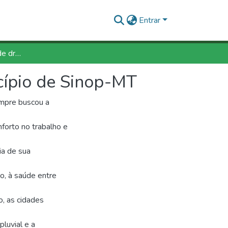
Entrar
Análise de execução de drenagem urbana no município de Sinop-MT
cípio de Sinop-MT
empre buscou a
nforto no trabalho e
ia de sua
o, à saúde entre
, as cidades
luvial e a