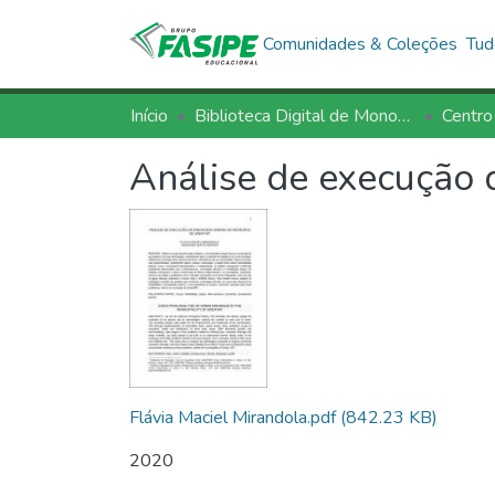
Comunidades & Coleções
Tud
Início
Biblioteca Digital de Monografias - BDM/FASIPE
Centro
Análise de execução
Flávia Maciel Mirandola.pdf
(842.23 KB)
2020