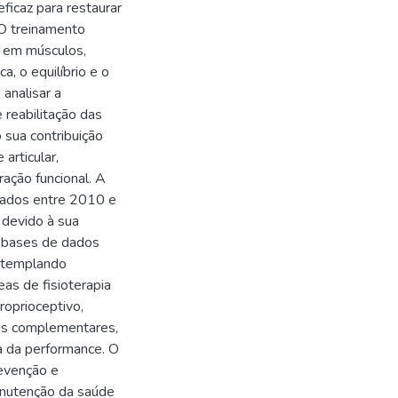
ficaz para restaurar
 O treinamento
s em músculos,
a, o equilíbrio e o
analisar a
 reabilitação das
 sua contribuição
 articular,
ação funcional. A
licados entre 2010 e
 devido à sua
m bases de dados
ntemplando
eas de fisioterapia
roprioceptivo,
ias complementares,
ra da performance. O
revenção e
anutenção da saúde