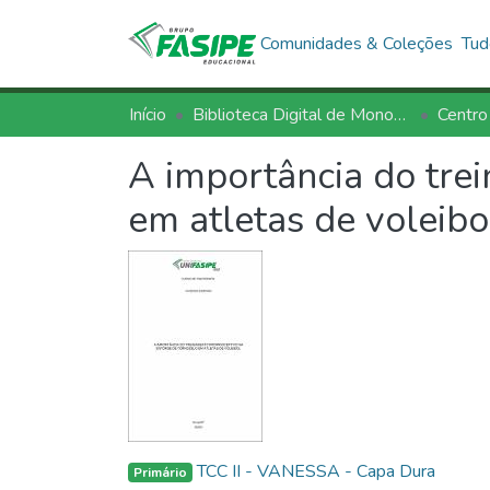
Comunidades & Coleções
Tud
Início
Biblioteca Digital de Monografias - BDM/FASIPE
Centro
A importância do tre
em atletas de voleibo
TCC II - VANESSA - Capa Dura
Primário