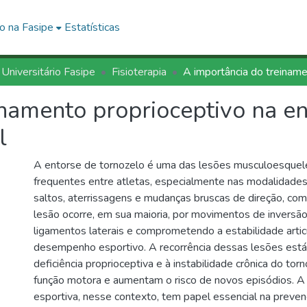
o na Fasipe
Estatísticas
 Universitário Fasipe
Fisioterapia
inamento proprioceptivo na en
l
A entorse de tornozelo é uma das lesões musculoesquel
frequentes entre atletas, especialmente nas modalidade
saltos, aterrissagens e mudanças bruscas de direção, com
lesão ocorre, em sua maioria, por movimentos de inversão
ligamentos laterais e comprometendo a estabilidade articul
desempenho esportivo. A recorrência dessas lesões está 
deficiência proprioceptiva e à instabilidade crônica do tor
função motora e aumentam o risco de novos episódios. A f
esportiva, nesse contexto, tem papel essencial na prevenç