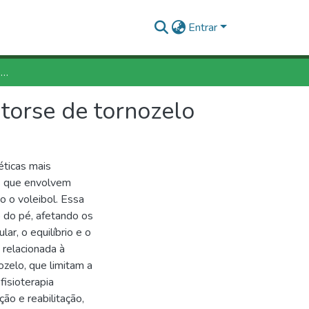
Entrar
A importância do treinamento proprioceptivo na entorse de tornozelo em atletas de voleibol
torse de tornozelo
éticas mais
s que envolvem
o o voleibol. Essa
 do pé, afetando os
ar, o equilíbrio e o
relacionada à
nozelo, que limitam a
isioterapia
ão e reabilitação,