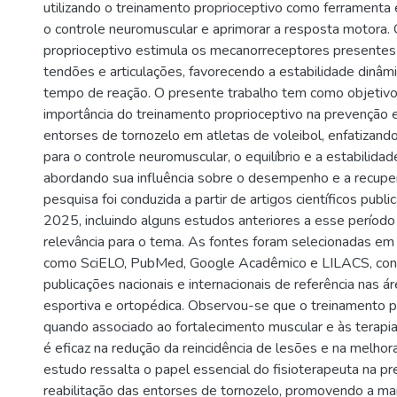
utilizando o treinamento proprioceptivo como ferramenta e
o controle neuromuscular e aprimorar a resposta motora.
proprioceptivo estimula os mecanorreceptores presente
tendões e articulações, favorecendo a estabilidade dinâmic
tempo de reação. O presente trabalho tem como objetivo 
importância do treinamento proprioceptivo na prevenção e
entorses de tornozelo em atletas de voleibol, enfatizando
para o controle neuromuscular, o equilíbrio e a estabilidade
abordando sua influência sobre o desempenho e a recuper
pesquisa foi conduzida a partir de artigos científicos pub
2025, incluindo alguns estudos anteriores a esse período
relevância para o tema. As fontes foram selecionadas e
como SciELO, PubMed, Google Acadêmico e LILACS, co
publicações nacionais e internacionais de referência nas ár
esportiva e ortopédica. Observou-se que o treinamento p
quando associado ao fortalecimento muscular e às terap
é eficaz na redução da reincidência de lesões e na melho
estudo ressalta o papel essencial do fisioterapeuta na p
reabilitação das entorses de tornozelo, promovendo a m