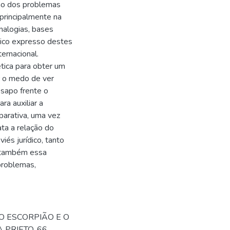
mo dos problemas
principalmente na
 analogias, bases
ítico expresso destes
ternacional.
tica para obter um
r o medo de ver
 sapo frente o
ra auxiliar a
parativa, uma vez
ta a relação do
és jurídico, tanto
á também essa
problemas,
“O ESCORPIÃO E O
 PRIETO. 66