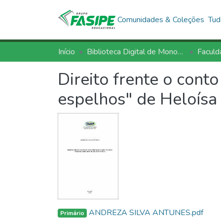
Comunidades & Coleções
Tud
Início
Biblioteca Digital de Monografias - BDM/FASIPE
Faculd
Direito frente o cont
espelhos" de Heloísa 
ANDREZA SILVA ANTUNES.pdf
Primário