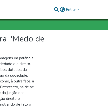
Entrar
bra "Medo de
sonagens da parábola
iedade e o direito.
mbos dotados da
ão da sociedade,
omo, à outra face, a
Entretanto, há de se
e da junção dos
ão direito e
nstrando de fato o