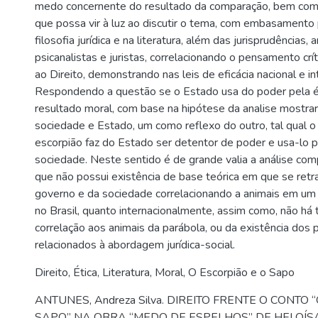
medo concernente do resultado da comparação, bem co
que possa vir à luz ao discutir o tema, com embasamento 
filosofia jurídica e na literatura, além das jurisprudências,
psicanalistas e juristas, correlacionando o pensamento cr
ao Direito, demonstrando nas leis de eficácia nacional e in
Respondendo a questão se o Estado usa do poder pela é
resultado moral, com base na hipótese da analise mostra
sociedade e Estado, um como reflexo do outro, tal qual o
escorpião faz do Estado ser detentor de poder e usa-lo pa
sociedade. Neste sentido é de grande valia a análise com
que não possui existência de base teórica em que se retra
governo e da sociedade correlacionando a animais em um vi
no Brasil, quanto internacionalmente, assim como, não h
correlação aos animais da parábola, ou da existência dos 
relacionados à abordagem jurídica-social.
Direito
,
Ética
,
Literatura
,
Moral
,
O Escorpião e o Sapo
ANTUNES, Andreza Silva. DIREITO FRENTE O CONTO 
SAPO” NA OBRA “MEDO DE ESPELHOS” DE HELOÍSA