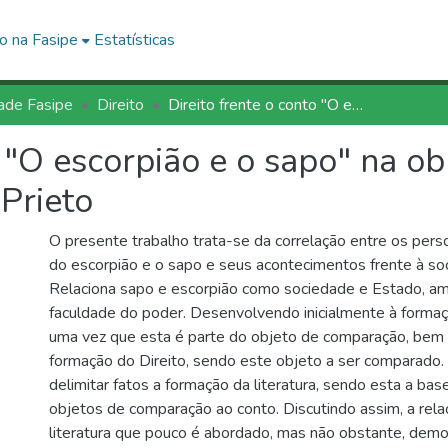
o na Fasipe
Estatísticas
ade Fasipe
Direito
Direito frente o conto "O escorpião e o sapo" na obra "Medo de espelhos" de Heloísa Prieto
o "O escorpião e o sapo" na o
Prieto
O presente trabalho trata-se da correlação entre os per
do escorpião e o sapo e seus acontecimentos frente à soc
Relaciona sapo e escorpião como sociedade e Estado, a
faculdade do poder. Desenvolvendo inicialmente à formaç
uma vez que esta é parte do objeto de comparação, bem c
formação do Direito, sendo este objeto a ser comparado. 
delimitar fatos a formação da literatura, sendo esta a bas
objetos de comparação ao conto. Discutindo assim, a relaç
literatura que pouco é abordado, mas não obstante, demo