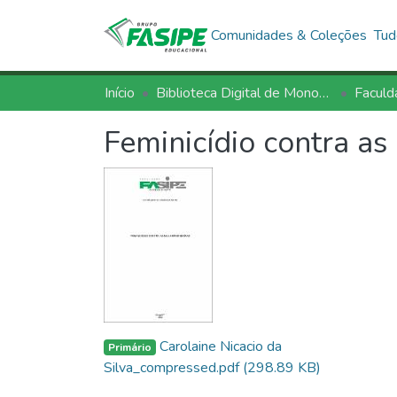
Comunidades & Coleções
Tud
Início
Biblioteca Digital de Monografias - BDM/FASIPE
Faculd
Feminicídio contra a
Carolaine Nicacio da
Primário
Silva_compressed.pdf
(298.89 KB)