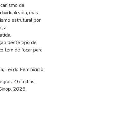
ecanismo da
dividualizada, mas
cismo estrutural por
, a
atida,
ão deste tipo de
co tem de focar para
ha
,
Lei do Feminicídio
egras. 46 folhas.
Sinop, 2025.