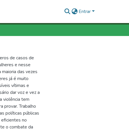
Entrar
meros de casos de
ulheres e nesse
 maioria das vezes
eres já é muito
íveis vítimas e
ário dar voz e vez a
a violência tem
a provar. Trabalho
s políticas públicas
 eficientes no
nte o combate da