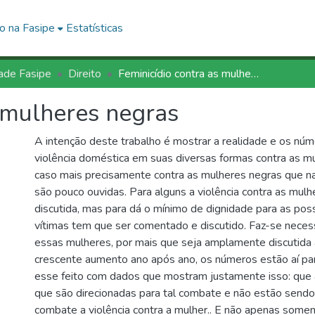
o na Fasipe
Estatísticas
ade Fasipe
Direito
Feminicídio contra as mulheres negras
s mulheres negras
A intenção deste trabalho é mostrar a realidade e os nú
violência doméstica em suas diversas formas contra as m
caso mais precisamente contra as mulheres negras que na
são pouco ouvidas. Para alguns a violência contra as mulh
discutida, mas para dá o mínimo de dignidade para as poss
vítimas tem que ser comentado e discutido. Faz-se necess
essas mulheres, por mais que seja amplamente discutida 
crescente aumento ano após ano, os números estão aí par
esse feito com dados que mostram justamente isso: que a
que são direcionadas para tal combate e não estão sendo
combate a violência contra a mulher.. E não apenas some