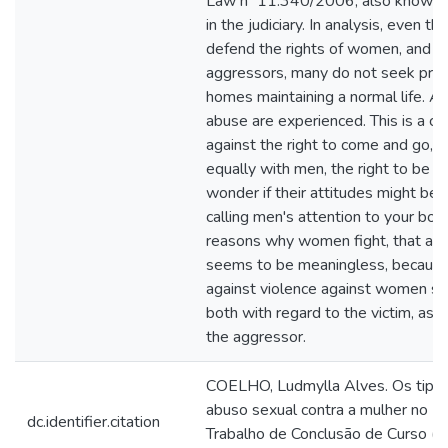
Law nº 11.340/2006, also known a
in the judiciary. In analysis, even t
defend the rights of women, and pr
aggressors, many do not seek prote
homes maintaining a normal life. A
abuse are experienced. This is a c
against the right to come and go, t
equally with men, the right to be a
wonder if their attitudes might be
calling men's attention to your bo
reasons why women fight, that at di
seems to be meaningless, because 
against violence against women sti
both with regard to the victim, as w
the aggressor.
COELHO, Ludmylla Alves. Os tipos
abuso sexual contra a mulher no Br
dc.identifier.citation
Trabalho de Conclusão de Curso (G