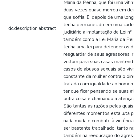
Maria da Penha, que foi uma vítim
duas vezes quase morreu em decor
que sofria. E, depois de uma longa
tenha permanecido em uma cadeira
dc.description.abstract
judiciário a implantação da Lei nº
também como a Lei Maria da Penha.
tenha uma lei para defender os dir
resguardar de seus agressores, m
voltam para suas casas mantendo u
casos de abusos sexuais são viven
constante da mulher contra o direito 
tratada com igualdade ao homem, o
ter que ficar pensando se suas at
outra coisa e chamando a atenção
São tantas as razões pelas quais 
diferentes momentos esta luta pare
nada muda o combate à violência co
ser bastante trabalhado, tanto no 
também na reeducação do agresso