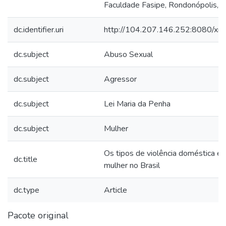
Faculdade Fasipe, Rondonópolis, 
dc.identifier.uri
http://104.207.146.252:8080/xm
dc.subject
Abuso Sexual
dc.subject
Agressor
dc.subject
Lei Maria da Penha
dc.subject
Mulher
Os tipos de violência doméstica e 
dc.title
mulher no Brasil
dc.type
Article
Pacote original