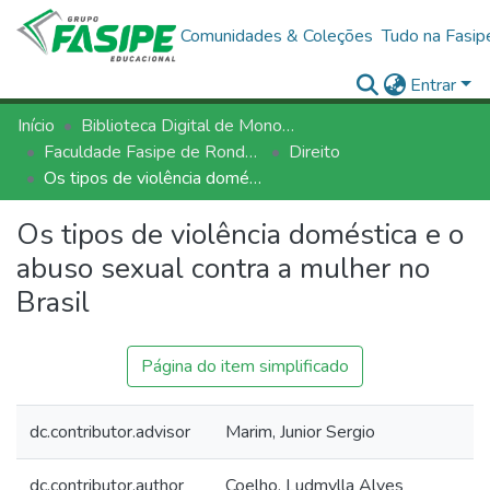
Comunidades & Coleções
Tudo na Fasip
Entrar
Início
Biblioteca Digital de Monografias - BDM/FASIPE
Faculdade Fasipe de Rondonópolis
Direito
Os tipos de violência doméstica e o abuso sexual contra a mulher no Brasil
Os tipos de violência doméstica e o
abuso sexual contra a mulher no
Brasil
Página do item simplificado
dc.contributor.advisor
Marim, Junior Sergio
dc.contributor.author
Coelho, Ludmylla Alves