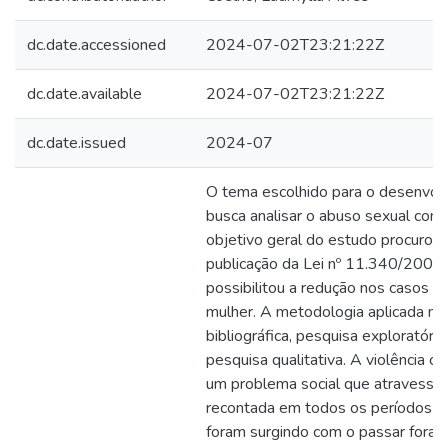
dc.date.accessioned
2024-07-02T23:21:22Z
dc.date.available
2024-07-02T23:21:22Z
dc.date.issued
2024-07
O tema escolhido para o desenvol
busca analisar o abuso sexual contr
objetivo geral do estudo procurou i
publicação da Lei nº 11.340/2006,
possibilitou a redução nos casos d
mulher. A metodologia aplicada ne
bibliográfica, pesquisa exploratóri
pesquisa qualitativa. A violência c
um problema social que atravessa
recontada em todos os períodos e 
foram surgindo com o passar foram