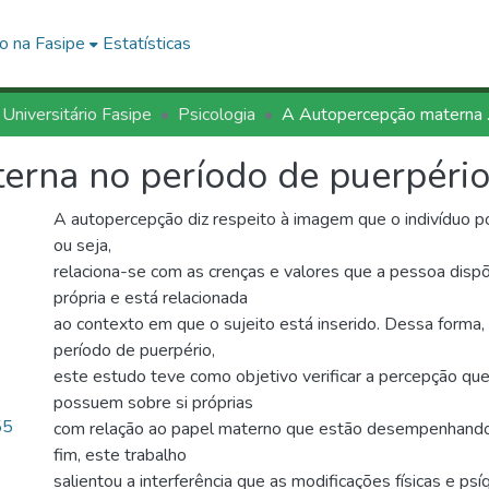
o na Fasipe
Estatísticas
 Universitário Fasipe
Psicologia
A Autope
erna no período de puerpéri
A autopercepção diz respeito à imagem que o indivíduo p
ou seja,
relaciona-se com as crenças e valores que a pessoa dispõ
própria e está relacionada
ao contexto em que o sujeito está inserido. Dessa forma, 
período de puerpério,
este estudo teve como objetivo verificar a percepção qu
possuem sobre si próprias
55
com relação ao papel materno que estão desempenhando
fim, este trabalho
salientou a interferência que as modificações físicas e ps