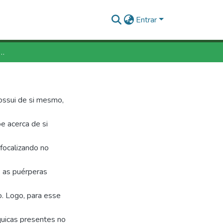
Entrar
rcepção materna no período de puerpério
o
ossui de si mesmo,
e acerca de si
focalizando no
e as puérperas
. Logo, para esse
íquicas presentes no