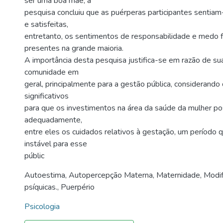
ser uma boa mãe; a
pesquisa concluiu que as puérperas participantes sentiam-
e satisfeitas,
entretanto, os sentimentos de responsabilidade e medo 
presentes na grande maioria.
A importância desta pesquisa justifica-se em razão de sua
comunidade em
geral, principalmente para a gestão pública, considerand
significativos
para que os investimentos na área da saúde da mulher p
adequadamente,
entre eles os cuidados relativos à gestação, um período
instável para esse
públic
Autoestima
,
Autopercepção Materna
,
Maternidade
,
Modif
psíquicas.
,
Puerpério
Psicologia