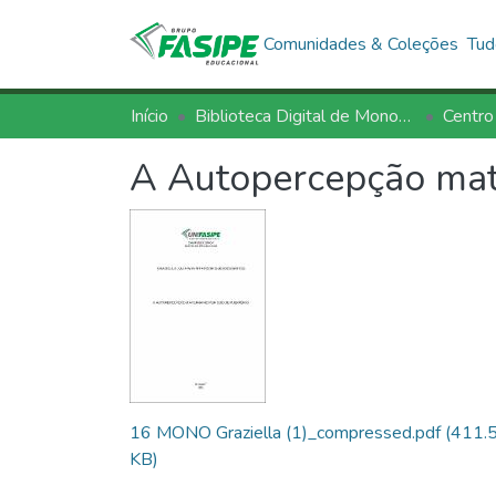
Comunidades & Coleções
Tud
Início
Biblioteca Digital de Monografias - BDM/FASIPE
Centro
A Autopercepção mat
16 MONO Graziella (1)_compressed.pdf
(411.
KB)