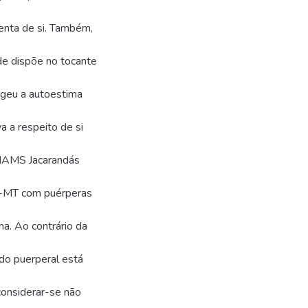
enta de si. Também,
de dispõe no tocante
geu a autoestima
a a respeito de si
CIAMS Jacarandás
p-MT com puérperas
a. Ao contrário da
do puerperal está
considerar-se não