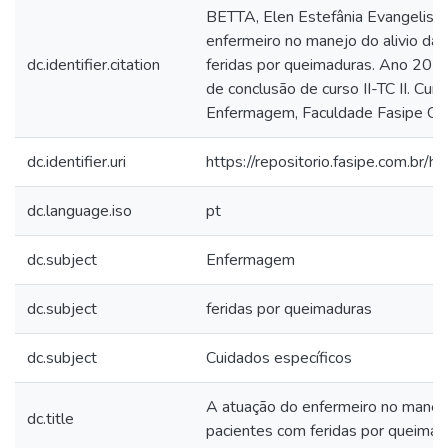
BETTA, Elen Estefânia Evangelista
enfermeiro no manejo do alivio da
dc.identifier.citation
feridas por queimaduras. Ano 2024
de conclusão de curso II-TC II. Cu
Enfermagem, Faculdade Fasipe Cu
dc.identifier.uri
https://repositorio.fasipe.com.b
dc.language.iso
pt
dc.subject
Enfermagem
dc.subject
feridas por queimaduras
dc.subject
Cuidados específicos
A atuação do enfermeiro no manejo
dc.title
pacientes com feridas por queimad