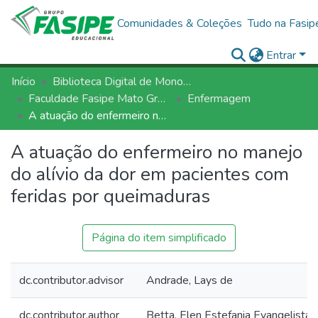
Comunidades & Coleções
Tudo na Fasip
Entrar
Início
Biblioteca Digital de Monografias - BDM/FASIPE
Faculdade Fasipe Mato Grosso
Enfermagem
A atuação do enfermeiro no manejo do alívio da dor em pacientes com feridas por queimaduras
A atuação do enfermeiro no manejo
do alívio da dor em pacientes com
feridas por queimaduras
Página do item simplificado
dc.contributor.advisor
Andrade, Lays de
dc.contributor.author
Betta, Elen Estefania Evangelista 