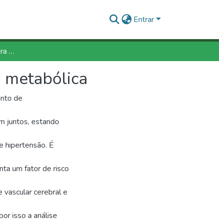
Entrar
Exames laboratoriais para diagnóstico da síndrome metabólica
e metabólica
unto de
m juntos, estando
 e hipertensão. É
ta um fator de risco
 vascular cerebral e
or isso a análise