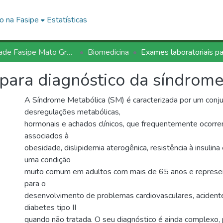
o na Fasipe
Estatísticas
Faculdade Fasipe Mato Grosso
Biomedicina
 para diagnóstico da síndrom
A Síndrome Metabólica (SM) é caracterizada por um conj
desregulações metabólicas,
hormonais e achados clínicos, que frequentemente ocorre
associados à
obesidade, dislipidemia aterogênica, resistência à insulina
uma condição
muito comum em adultos com mais de 65 anos e represen
para o
desenvolvimento de problemas cardiovasculares, acidente
diabetes tipo II
quando não tratada. O seu diagnóstico é ainda complexo, p