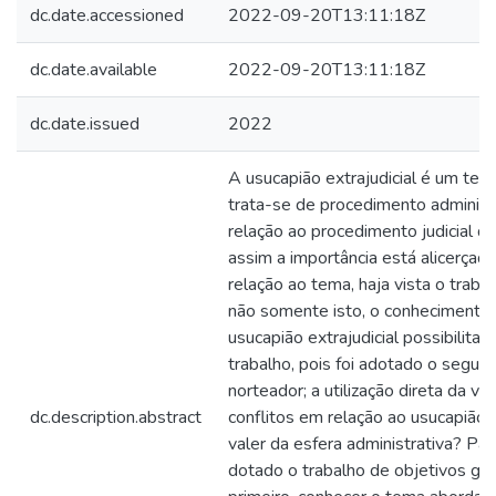
dc.date.accessioned
2022-09-20T13:11:18Z
dc.date.available
2022-09-20T13:11:18Z
dc.date.issued
2022
A usucapião extrajudicial é um tema
trata-se de procedimento administ
relação ao procedimento judicial de
assim a importância está alicerça
relação ao tema, haja vista o traba
não somente isto, o conhecimento
usucapião extrajudicial possibilita 
trabalho, pois foi adotado o segui
norteador; a utilização direta da via
dc.description.abstract
conflitos em relação ao usucapião,
valer da esfera administrativa? Pa
dotado o trabalho de objetivos ger