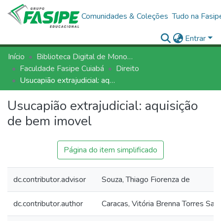
Comunidades & Coleções
Tudo na Fasip
Entrar
Início
Biblioteca Digital de Monografias - BDM/FASIPE
Faculdade Fasipe Cuiabá
Direito
Usucapião extrajudicial: aquisição de bem imovel
Usucapião extrajudicial: aquisição
de bem imovel
Página do item simplificado
dc.contributor.advisor
Souza, Thiago Fiorenza de
dc.contributor.author
Caracas, Vitória Brenna Torres San