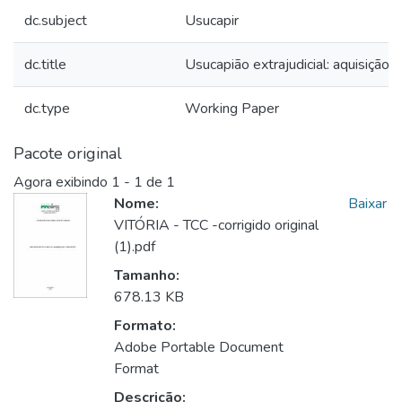
dc.subject
Usucapir
dc.title
Usucapião extrajudicial: aquisição
dc.type
Working Paper
Pacote original
Agora exibindo
1 - 1 de 1
Nome:
Baixar
VITÓRIA - TCC -corrigido original
(1).pdf
Tamanho:
678.13 KB
Formato:
Adobe Portable Document
Format
Descrição: