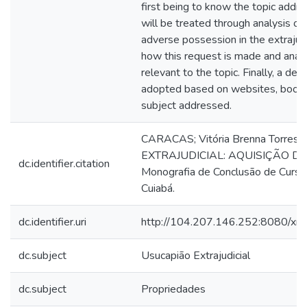
first being to know the topic addr
will be treated through analysis of 
adverse possession in the extrajud
how this request is made and anal
relevant to the topic. Finally, a d
adopted based on websites, book
subject addressed.
CARACAS; Vitória Brenna Torres
EXTRAJUDICIAL: AQUISIÇÃO DE 
dc.identifier.citation
Monografia de Conclusão de Curso
Cuiabá.
dc.identifier.uri
http://104.207.146.252:8080/xm
dc.subject
Usucapião Extrajudicial
dc.subject
Propriedades