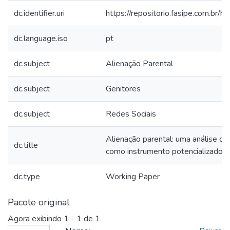
dc.identifier.uri
https://repositorio.fasipe.com.b
dc.language.iso
pt
dc.subject
Alienação Parental
dc.subject
Genitores
dc.subject
Redes Sociais
Alienação parental: uma análise do
dc.title
como instrumento potencializador
dc.type
Working Paper
Pacote original
Agora exibindo
1 - 1 de 1