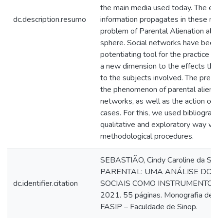
the main media used today. The ea
dc.description.resumo
information propagates in these m
problem of Parental Alienation also
sphere. Social networks have been
potentiating tool for the practice of
a new dimension to the effects tha
to the subjects involved. The pres
the phenomenon of parental alienat
networks, as well as the action of t
cases. For this, we used bibliograph
qualitative and exploratory way wi
methodological procedures.
SEBASTIÃO, Cindy Caroline da S
PARENTAL: UMA ANÁLISE DO 
dc.identifier.citation
SOCIAIS COMO INSTRUMENTO 
2021. 55 páginas. Monografia de 
FASIP – Faculdade de Sinop.