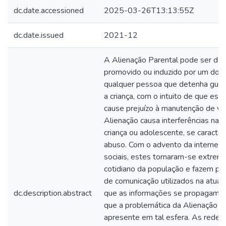
dc.date.accessioned
2025-03-26T13:13:55Z
dc.date.issued
2021-12
A Alienação Parental pode ser def
promovido ou induzido por um dos 
qualquer pessoa que detenha guar
a criança, com o intuito de que est
cause prejuízo à manutenção de ví
Alienação causa interferências na 
criança ou adolescente, se caracte
abuso. Com o advento da internet 
sociais, estes tornaram-se extre
cotidiano da população e fazem par
de comunicação utilizados na atual
dc.description.abstract
que as informações se propagam n
que a problemática da Alienação 
apresente em tal esfera. As redes 