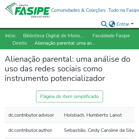
Comunidades & Coleções
Tudo na Fasip
Entrar
Início
Biblioteca Digital de Monografias - BDM/FASIPE
Faculdade Fasipe
Direito
Alienação parental: uma análise do uso das redes sociais como instrumento potencializador
Alienação parental: uma análise do
uso das redes sociais como
instrumento potencializador
Página do item simplificado
dc.contributor.advisor
Holsbach, Humberto Lanot
dc.contributor.author
Sebastião, Cindy Caroline da Silva