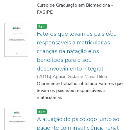
Curso de Graduação em Biomedicina -
FASIPE
(Campus Faculdade de Sinop - MT) – cujo
tema é Avaliação microbiológica de livros da
Item
área
Fatores que levam os pais e/ou
da saúde com maior e menor circulação na
responsáveis a matricular as
Biblioteca Central da Faculdade de Sinop,
crianças na natação e os
buscouse trazer um pouco da realidade
benefícios para o seu
sobre a importância da higiene no ambiente,
já que o fluxo de
desenvolvimento integral
usuários vem aumentando a cada dia. Esta
(
2018
)
Aguiar, Gislaine Maria Dilele
;
pesquisa enquanto método caracteriza-se
Backes, Bernardete Maria
O presente trabalho intitulado Fatores que
como
levam os pais e/ou responsáveis a
Estudo de Caso e analisou-se a presença
matricular as
de microrganismos em livros com maior e
crianças na natação e os benefícios para o
menor
seu desenvolvimento integral é de suma
Item
circulação e do ambiente do acervo da
importância
A atuação do psicólogo junto ao
Biblioteca Central. Foram abordados
discutir para favorecer o desenvolvimento
paciente com insuficiência renal