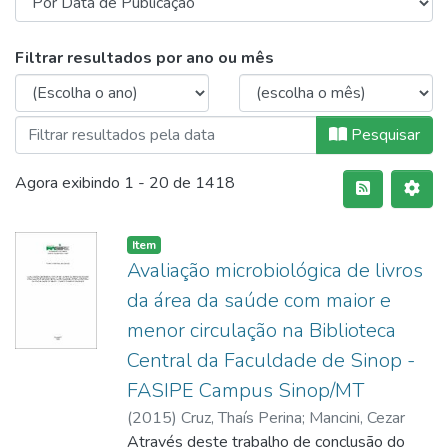
Filtrar resultados por ano ou mês
Pesquisar
Agora exibindo
1 - 20 de 1418
Item
Avaliação microbiológica de livros
da área da saúde com maior e
menor circulação na Biblioteca
Central da Faculdade de Sinop -
FASIPE Campus Sinop/MT
(
2015
)
Cruz, Thaís Perina
;
Mancini, Cezar
Ernani
Através deste trabalho de conclusão do